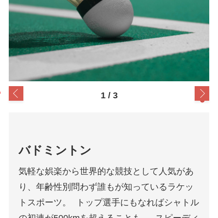
1
/
3
ピックルボール
バドミントン
日本では、まだあまり知られていない『ピッ
スカッシュ
気軽な娯楽から世界的な競技として人気があ
クルボール』というラケットスポーツをご存
り、年齢性別問わず誰もが知っているラケッ
知ですか。 アメリカ生まれのスポーツで、バ
四方を壁に囲まれたコートで交互にボールを
トスポーツ。 トップ選手にもなればシャトル
トミントンとほぼ同じ大きさのコートで樹脂
打ち合うスポーツ。 横や後ろの壁も使うの