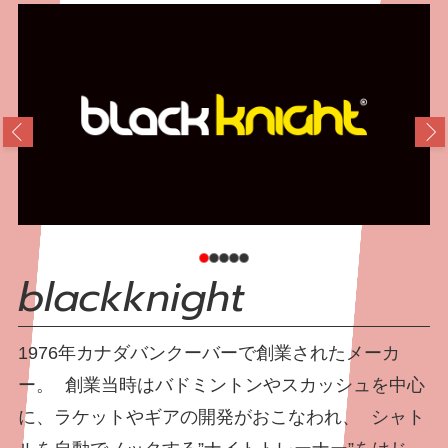
blackknight
PRO FEATHER
STAXX
1976年カナダバンクーバーで創業されたメーカ
Dmantis
CHAOPAI
ー。 創業当時はバドミントンやスカッシュを中心
SHUTTLECOCKS
に、ラケットやギアの開発がおこなわれ、 シャト
バドミントンの練習用ラケットやギアを中心に製
数々の国の特許を取得した『3in1ハイブリッドシャ