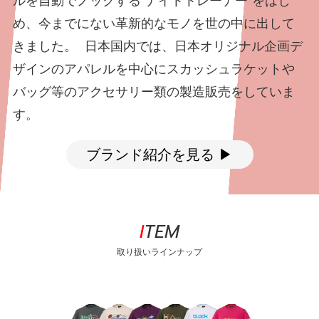
ルを自動でノックする”ナイトトレーナー”をはじ
「CHAO PAI (チャオパイ)」 最新設備と技術力、徹
造するメーカー。 ”スウィートスポットトレーナ
シャトルを作り続けて28年目。 長年の実績と信頼
トル』をはじめ、天然のフェザーシャトルも生産
め、今までにない革新的なモノを世の中に出して
底した品質管理体制で、世界に認められるシャト
ー”や"シャトルスタッカー"を開発、斬新なアイデ
の”PRO FEATHER”シャトルコックは、高品質を実
するメーカー。 最新の設備を整え、品質を上げ、
きました。 日本国内では、日本オリジナル企画デ
ルを作り出すメーカーです。
ィアと実行力でプレーヤーのためのイノベーショ
現するために改善改良を重ね、 試合球から練習球
コストを下げる生産工程を実現
ザインのアパレルを中心にスカッシュラケットや
ンを起こします。
まで幅広いラインナップをそろえています。
ブランド紹介を見る ▶
バッグ等のアクセサリー類の製造販売をしていま
ブランド紹介を見る ▶
ブランド紹介を見る ▶
す。
ブランド紹介を見る ▶
ブランド紹介を見る ▶
ITEM
取り扱いラインナップ