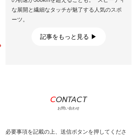
の初速が500kmを超えることも。 スピーディ
製の中空穴あきボールを打ち合います。 卓球
で、別名”立体ビリヤード”とも呼ばれていま
な展開と繊細なタッチが魅了する人気のスポ
のラケットより二回りくらい大きくしたよう
す。
ーツ。
なパドル（ラケットのようなもの）を使いま
記事をもっと見る ▶
す。
記事をもっと見る ▶
記事をもっと見る ▶
CONTACT
お問い合わせ
必要事項を記載の上、送信ボタンを押してくださ